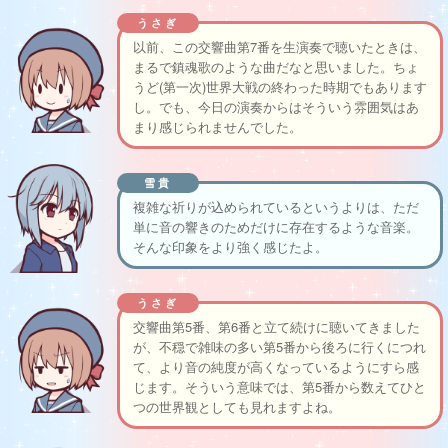
うさぎ
以前、この交響曲第7番を生演奏で聴いたときは、
まるで鎮魂歌のような曲だなと思いました。ちょ
うど(第一次)世界大戦の終わった時期でもあります
し。でも、今日の演奏からはそういう雰囲気はあ
まり感じられませんでした。
雪貴
複雑な祈りが込められているというよりは、ただ
単に音の響きのためだけに存在するような音楽。
そんな印象をより強く感じたよ。
うさぎ
交響曲第5番、第6番と立て続けに聴いてきました
が、不穏で雑味の多い第5番から後ろに行くにつれ
て、より音の純度が高くなっているようにすら感
じます。そういう意味では、第5番から数えてひと
つの世界観としても見れますよね。