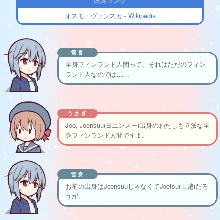
関連リンク
オスモ・ヴァンスカ - Wikipedia
雪貴
全身フィンランド人間って、それはただのフィン
ランド人なのでは……
うさぎ
Joo, Joensuu(ヨエンスー)出身のわたしも立派な全
身フィンランド人間ですよ。
雪貴
お前の出身はJoensuuじゃなくてJoetsu(上越)だろ
うが。