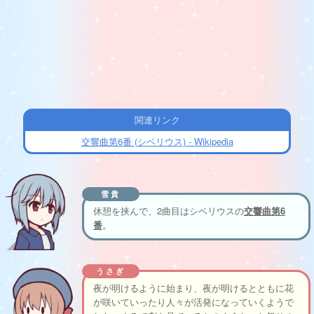
関連リンク
交響曲第6番 (シベリウス) - Wikipedia
雪貴
休憩を挟んで、2曲目はシベリウスの
交響曲第6
番
。
うさぎ
夜が明けるように始まり、夜が明けるとともに花
が咲いていったり人々が活発になっていくようで