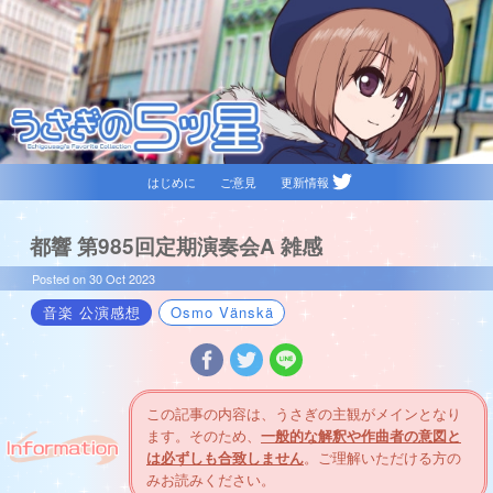
はじめに
ご意見
更新情報
都響 第985回定期演奏会A 雑感
Posted on 30 Oct 2023
音楽
公演感想
Osmo Vänskä
この記事の内容は、うさぎの主観がメインとなり
ます。そのため、
一般的な解釈や作曲者の意図と
は必ずしも合致しません
。ご理解いただける方の
みお読みください。