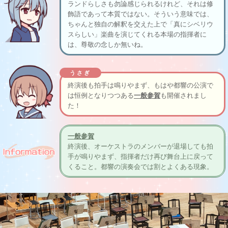
ランドらしさも勿論感じられるけれど、それは修
飾語であって本質ではない。そういう意味では、
ちゃんと独自の解釈を交えた上で「真にシベリウ
スらしい」楽曲を演じてくれる本場の指揮者に
は、尊敬の念しか無いね。
うさぎ
終演後も拍手は鳴りやまず、もはや都響の公演で
は恒例となりつつある
一般参賀
も開催されまし
た！
一般参賀
終演後、オーケストラのメンバーが退場しても拍
手が鳴りやまず、指揮者だけ再び舞台上に戻って
くること。都響の演奏会では割とよくある現象。