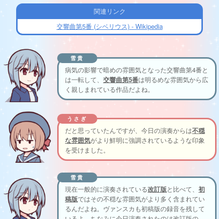
関連リンク
交響曲第5番 (シベリウス) - Wikipedia
雪貴
病気の影響で暗めの雰囲気となった交響曲第4番と
は一転して、
交響曲第5番
は明るめな雰囲気から広
く親しまれている作品だよね。
うさぎ
だと思っていたんですが、今日の演奏からは
不穏
な雰囲気
がより鮮明に強調されているような印象
を受けました。
雪貴
現在一般的に演奏されている
改訂版
と比べて、
初
稿版
ではその不穏な雰囲気がより多く含まれてい
るんだよね。ヴァンスカも初稿版の録音を残して
いるよ。ちなみに今日演奏されたのは改訂版の