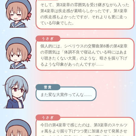
そして、第3楽章の雰囲気を受け継ぎながら入った
第4楽章は疾走感が素晴らしかったです。第1楽章
の疾走感もよかったですが、それよりも更に走っ
ている印象でした。
うさぎ
個人的には、シベリウスの交響曲第6番の第4楽章
の雰囲気は「体調不良で寝込んでいる時にはあま
り聴きたくない大賞」のような、暗さを掘り下げ
るような印象があったんですが……
雪貴
また変な大賞作ってんな……
うさぎ
今日の第4楽章で感じたのは、第3楽章のスケルツ
ォ風をより掘り下げつつ更に加速させて発展させ