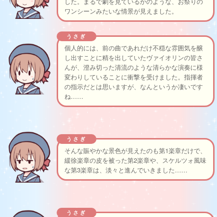
した。まるで劇を見ているかのような、お祭りの
ワンシーンみたいな情景が見えました。
うさぎ
個人的には、前の曲であれだけ不穏な雰囲気を醸
し出すことに精を出していたヴァイオリンの皆さ
んが、澄み切った清流のような清らかな演奏に様
変わりしていることに衝撃を受けました。指揮者
の指示だとは思いますが、なんというか凄いです
ね……
うさぎ
そんな賑やかな景色が見えたのも第1楽章だけで、
緩徐楽章の皮を被った第2楽章や、スケルツォ風味
な第3楽章は、淡々と進んでいきました……
うさぎ