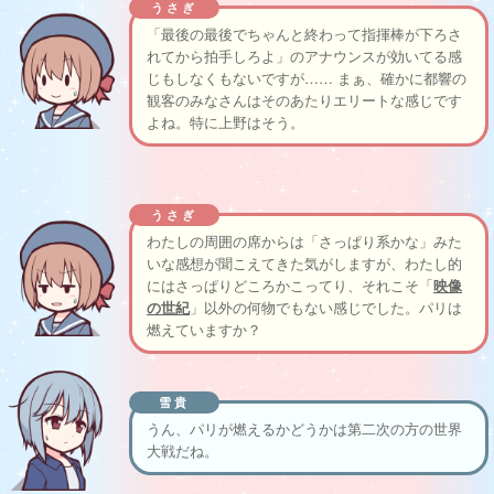
うさぎ
「最後の最後でちゃんと終わって指揮棒が下ろさ
れてから拍手しろよ」のアナウンスが効いてる感
じもしなくもないですが…… まぁ、確かに都響の
観客のみなさんはそのあたりエリートな感じです
よね。特に上野はそう。
うさぎ
わたしの周囲の席からは「さっぱり系かな」みた
いな感想が聞こえてきた気がしますが、わたし的
にはさっぱりどころかこってり、それこそ「
映像
の世紀
」以外の何物でもない感じでした。パリは
燃えていますか？
雪貴
うん、パリが燃えるかどうかは第二次の方の世界
大戦だね。