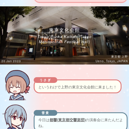
東京文化会館
Tokyo Bunka Kaikan (Tokyo
Metropolitan Festival Hall)
東京都 上野
20 Jan 2023
Ueno, Tokyo, JAPAN
うさぎ
というわけで上野の東京文化会館に来ました！
雪貴
今日は
都響(東京都交響楽団)
の演奏会に来たんだよ
ね。