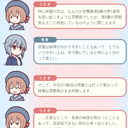
うさぎ
特に終盤の方は、なんだか交響曲第6番の第1楽章
を思い起こすような雰囲気でしたが、第5番の雰囲
気もそこに内包しているかのように聞こえます。
雪貴
終盤は旋律が分かりやすいこともあって、とても
ノリやすいよね。生で聴いていると特によく分か
って楽しい。
うさぎ
そして、今日の1曲目の序盤とは打って変わって、
綺麗な雰囲気のまま終曲します。
うさぎ
……正直なところ、音楽の純度が高かったことも
あって、言語化できない部分が多々ありました。