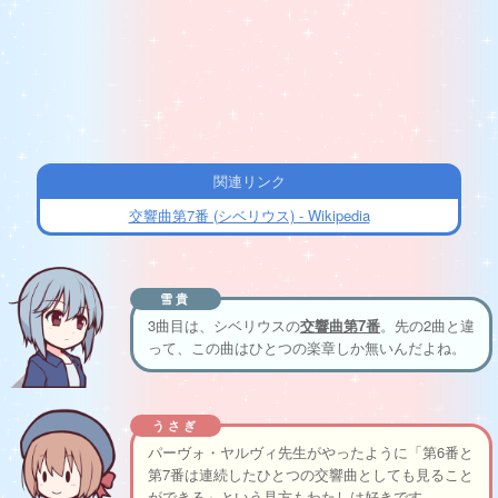
関連リンク
交響曲第7番 (シベリウス) - Wikipedia
雪貴
3曲目は、シベリウスの
交響曲第7番
。先の2曲と違
って、この曲はひとつの楽章しか無いんだよね。
うさぎ
パーヴォ・ヤルヴィ先生がやったように「第6番と
第7番は連続したひとつの交響曲としても見ること
ができる」という見方もわたしは好きです。