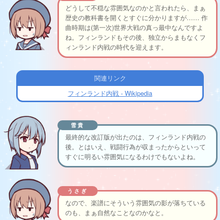
どうして不穏な雰囲気なのかと言われたら、まぁ
歴史の教科書を開くとすぐに分かりますが…… 作
曲時期は(第一次)世界大戦の真っ最中なんですよ
ね。フィンランドもその後、独立からまもなくフ
ィンランド内戦の時代を迎えます。
関連リンク
フィンランド内戦 - Wikipedia
雪貴
最終的な改訂版が出たのは、フィンランド内戦の
後。とはいえ、戦闘行為が収まったからといって
すぐに明るい雰囲気になるわけでもないよね。
うさぎ
なので、楽譜にそういう雰囲気の影が落ちている
のも、まぁ自然なことなのかなと。